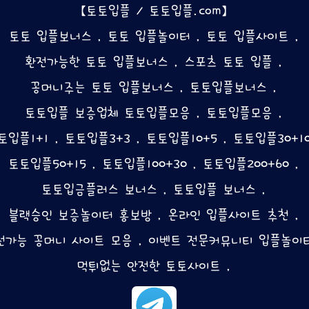
【토토입플 / 토토입플.com】
토토 입플보너스 , 토토 입플놀이터 , 토토 입플사이트 ,
환전가능한 토토 입플보너스 , 스포츠 토토 입플 ,
꽁머니주는 토토 입플보너스 , 토토입플보너스 ,
토토입플 보증업체 토토입플모음 , 토토입플모음 ,
토입플1+1 , 토토입플3+3 , 토토입플10+5 , 토토입플30+10
토토입플50+15 , 토토입플100+30 , 토토입플200+60 ,
토토입금플러스 보너스 , 토토입플 보너스 ,
블랙승인 보증놀이터 홍보방 , 온라인 입플사이트 추천 ,
전가능 꽁머니 사이트 모음 , 이벤트 전문커뮤니티 입플놀이터
먹튀없는 안전한 토토사이트 ,