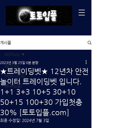
게시물
All Posts
2023년 3월 25일
0분 분량
All Posts
★트레이딩벳★ 12년차 안전
[먹튀사이트]
놀이터 트레이딩벳 입니다.
[토토입플]
1+1 3+3 10+5 30+10
50+15 100+30 가입첫충
30% [토토입플.com]
최종 수정일:
2024년 7월 3일