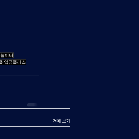
플놀이터
플 입금플러스
전체 보기