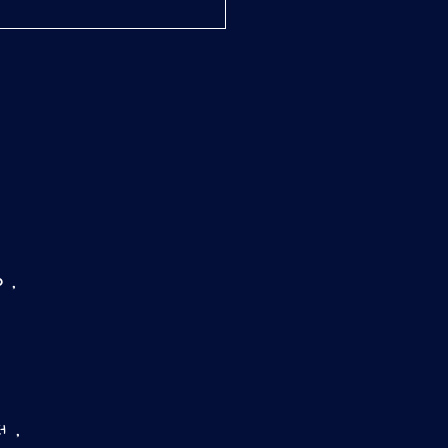
리아카지노 ARIA
.araw34.com 먹튀사이
 토토입플.com ▣
 ,
 ,