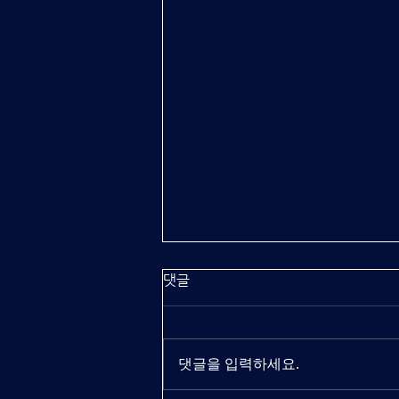
댓글
댓글을 입력하세요.