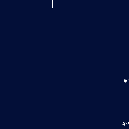
▣ 올림픽 OLYMPIC omp-
cc1.com 먹튀사이트 ▣ 토토입
플.com ▣
토
환