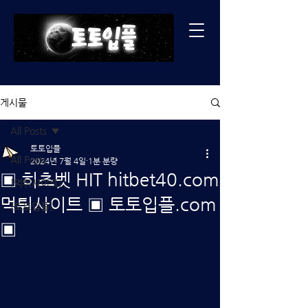
게시물
All Posts
토토입플
All Posts
2024년 7월 4일
1분 분량
▣ 히츠벳 HIT hitbet40.com
[먹튀사이트]
먹튀사이트 ▣ 토토입플.com
[토토입플]
▣