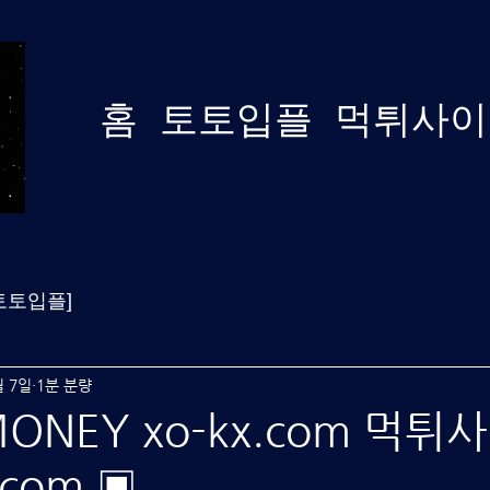
홈
토토입플
먹튀사이
토토입플]
월 7일
1분 분량
ONEY xo-kx.com 먹튀
com ▣