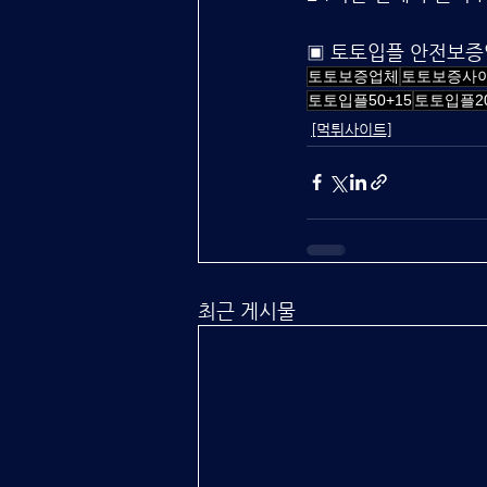
▣ 토토입플 안전보증
토토보증업체
토토보증사
토토입플50+15
토토입플20
[먹튀사이트]
최근 게시물