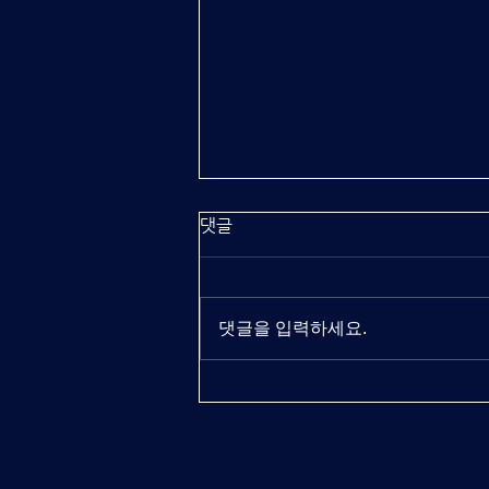
댓글
댓글을 입력하세요.
▣ 올림픽 OLYMPIC omp-
cc1.com 먹튀사이트 ▣ 토토입
플.com ▣