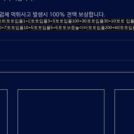
업체 먹튀사고 발생시 100% 전액 보상합니다.
이트
토토입플1+1
토토입플3+3
토토입플100+30
토토입플30+10
토토 입
+7
토토입플10+5
토토입플5+5
토토보증놀이터
토토입플200+60
토토입