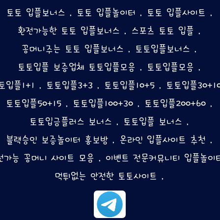
토토 입플보너스 , 토토 입플놀이터 , 토토 입플사이트 ,
환전가능한 토토 입플보너스 , 스포츠 토토 입플 ,
꽁머니주는 토토 입플보너스 , 토토입플보너스 ,
토토입플 보증업체 토토입플모음 , 토토입플모음 ,
토입플1+1 , 토토입플3+3 , 토토입플10+5 , 토토입플30+10
토토입플50+15 , 토토입플100+30 , 토토입플200+60 ,
토토입금플러스 보너스 , 토토입플 보너스 ,
블랙승인 보증놀이터 홍보방 , 온라인 입플사이트 추천 ,
전가능 꽁머니 사이트 모음 , 이벤트 전문커뮤니티 입플놀이터
먹튀없는 안전한 토토사이트 ,