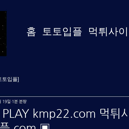
홈
토토입플
먹튀사이
토토입플]
월 19일
1분 분량
PLAY kmp22.com 먹
플.com ▣