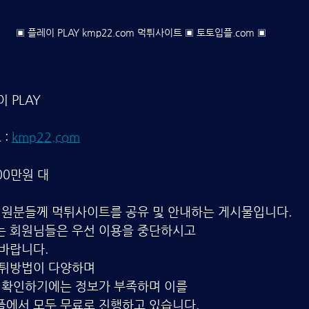
▣ 플레이 PLAY kmp22.com 먹튀사이트 ▣ 토토입플.com ▣
 PLAY
: 
kmp22.com
000만원 대
회원분들께 먹튀사이트를 공유 및 안내하는 게시물입니다.
 회원님들은 우선 이용을 중단하시고 
바랍니다. 
먹튀방법이 다양하며
 확인하기에는 정보가 부족하며 이를 
에서 모두 무료로 진행하고 있습니다. 