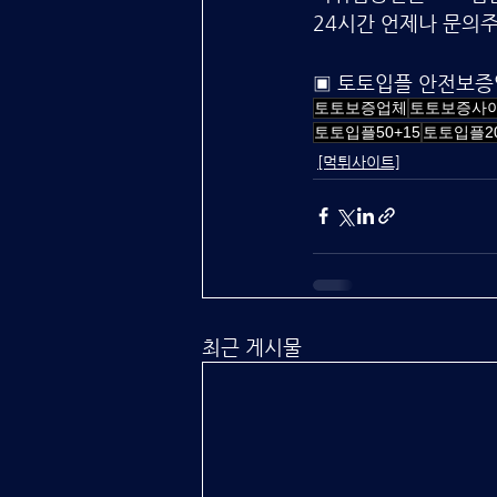
24시간 언제나 문의
▣ 토토입플 안전보증
토토보증업체
토토보증사
토토입플50+15
토토입플20
[먹튀사이트]
최근 게시물