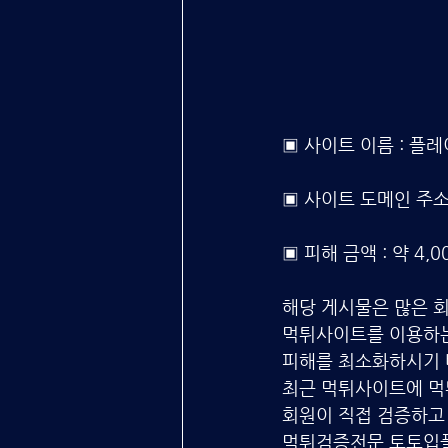
▣ 사이트 이름 : 플레이
▣ 사이트 도메인 주소 
▣ 피해 금액 : 약 4,
해당 게시물은 많은 
먹튀사이트를 이용하는
피해를 최소화하시기 
최근 먹튀사이트에 
회원이 직접 검증하고
먹튀검증전문 토토입플