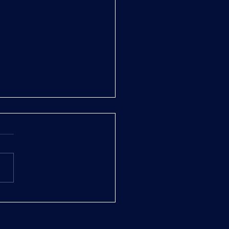
리아카지노 ARIA
.araw34.com 먹튀사이
 토토입플.com ▣