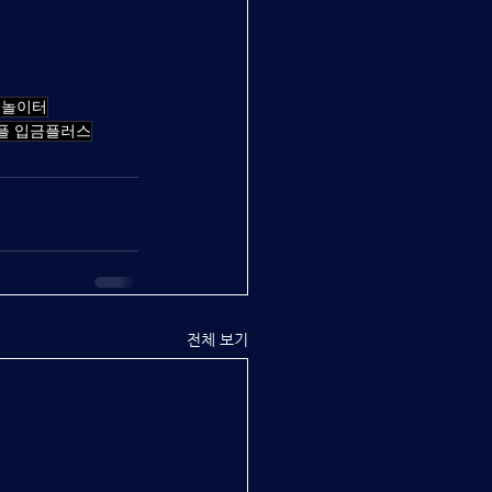
플놀이터
플 입금플러스
전체 보기