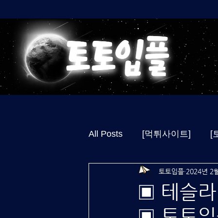
All Posts
[먹튀사이트]
[
토토입플
2024년 2
▣ 테슬라 
▣ 토토입