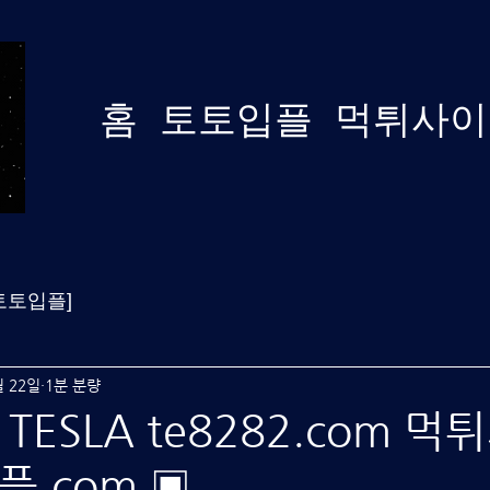
홈
토토입플
먹튀사이
토토입플]
월 22일
1분 분량
TESLA te8282.com 
플.com ▣