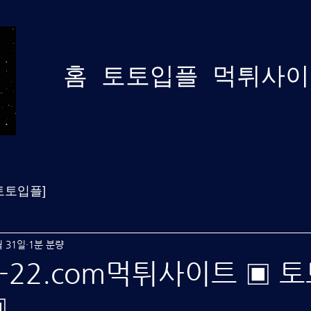
홈
토토입플
먹튀사이
토토입플]
월 31일
1분 분량
s-22.com먹튀사이트 ▣ 
▣