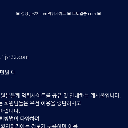
▣ 정성 js-22.com먹튀사이트 ▣ 토토입플.com ▣
 js-22.com
5만원 대
회원분들께 먹튀사이트를 공유 및 안내하는 게시물입니다.
 회원님들은 우선 이용을 중단하시고 
바랍니다. 
먹튀방법이 다양하며
 확인하기에는 정보가 부족하며 이를 