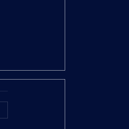
리아카지노 ARIA