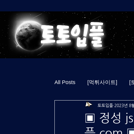
All Posts
[먹튀사이트]
[
토토입플
2023년 8
▣ 정성 j
플.com 