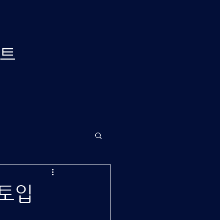
트
토토입