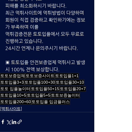
피해를 최소화하시기 바랍니다. 
최근 먹튀사이트에 먹튀방법이 다양하며
회원이 직접 검증하고 확인하기에는 정보
가 부족하며 이를 
먹튀검증전문 토토입플에서 모두 무료로 
진행하고 있습니다. 
24시간 언제나 문의주시기 바랍니다.
▣ 토토입플 안전보증업체 먹튀사고 발생
시 100% 전액 보상합니다.
토토보증업체
토토보증사이트
토토입플1+1
토토입플3+3
토토입플100+30
토토입플30+10
토토 입플놀이터
토토입플50+15
토토입플20+7
토토입플10+5
토토입플5+5
토토보증놀이터
토토입플200+60
토토입플 입금플러스
[먹튀사이트]