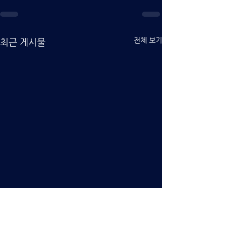
전체 보기
최근 게시물