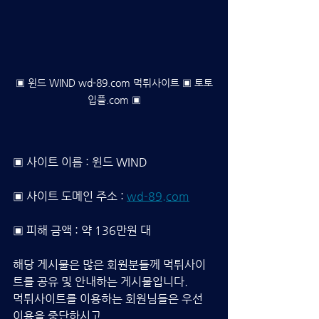
▣ 윈드 WIND wd-89.com 먹튀사이트 ▣ 토토
입플.com ▣
▣ 사이트 이름 : 윈드 WIND
▣ 사이트 도메인 주소 : 
wd-89.com
▣ 피해 금액 : 약 136만원 대
해당 게시물은 많은 회원분들께 먹튀사이
트를 공유 및 안내하는 게시물입니다.
먹튀사이트를 이용하는 회원님들은 우선 
이용을 중단하시고 