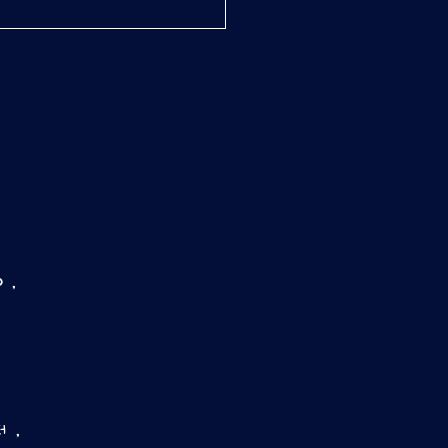
리아카지노 ARIA
.araw34.com 먹튀사이
 토토입플.com ▣
 ,
 ,