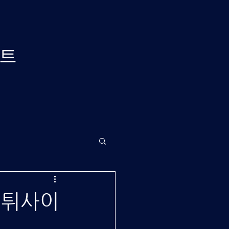
트
 먹튀사이