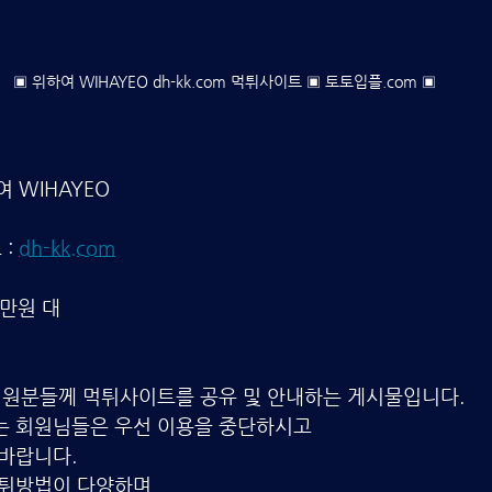
▣ 위하여 WIHAYEO dh-kk.com 먹튀사이트 ▣ 토토입플.com ▣
여 WIHAYEO
: 
dh-kk.com
6만원 대
회원분들께 먹튀사이트를 공유 및 안내하는 게시물입니다.
 회원님들은 우선 이용을 중단하시고 
바랍니다. 
먹튀방법이 다양하며