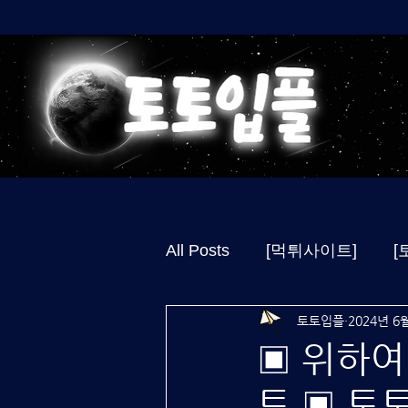
All Posts
[먹튀사이트]
[
토토입플
2024년 6
▣ 위하여 
트 ▣ 토