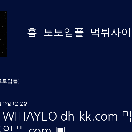
홈
토토입플
먹튀사이
토토입플]
월 12일
1분 분량
WIHAYEO dh-kk.com
토입플.com ▣