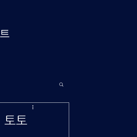
트
▣ 토토