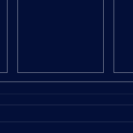
▣ 아시아세븐 ASIA SEVEN
▣ 아