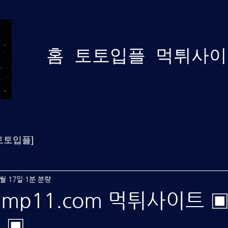
홈
토토입플
먹튀사이
토토입플]
1월 17일
1분 분량
amp11.com 먹튀사이트 
 ▣