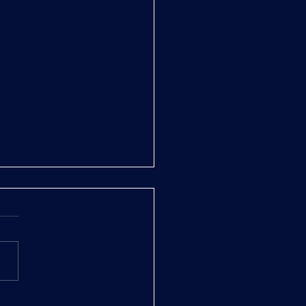
리아카지노 ARIA