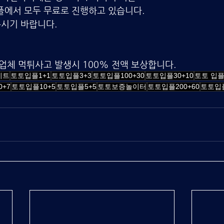
에서 모두 무료로 진행하고 있습니다. 
주시기 바랍니다.
업체 먹튀사고 발생시 100% 전액 보상합니다.
이트
토토입플1+1
토토입플3+3
토토입플100+30
토토입플30+10
토토 입
+7
토토입플10+5
토토입플5+5
토토보증놀이터
토토입플200+60
토토입