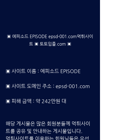
▣ 에피소드 EPISODE epsd-001.com먹튀사이
트 ▣ 토토입플.com ▣
▣ 사이트 이름 : 에피소드 EPISODE
▣ 사이트 도메인 주소 : epsd-001.com
▣ 피해 금액 : 약 242만원 대
해당 게시물은 많은 회원분들께 먹튀사이
트를 공유 및 안내하는 게시물입니다.
먹튀사이트를 이용하는 회원님들은 우선 