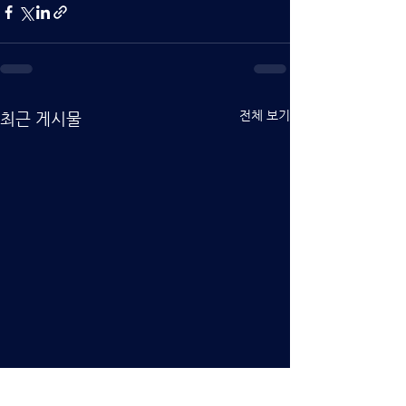
전체 보기
최근 게시물