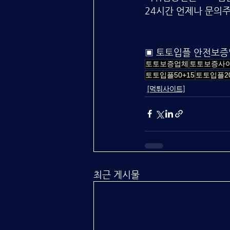
24시간 언제나 문의
▣ 토토입플 안전보증
토토보증업체
토토보증사
토토입플50+15
토토입플20
[먹튀사이트]
최근 게시물