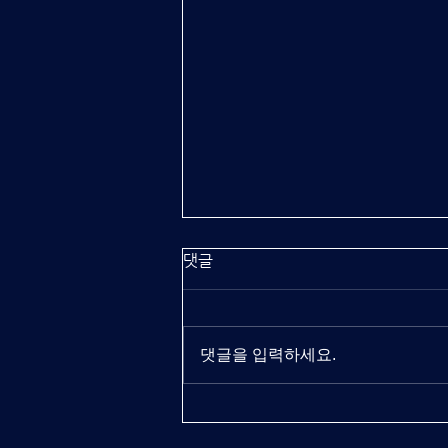
댓글
댓글을 입력하세요.
▣ 올림픽 OLYMPIC omp-
cc1.com 먹튀사이트 ▣ 토토입