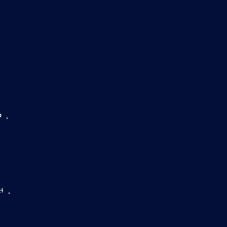
 토토입플.com ▣
 ,
 ,