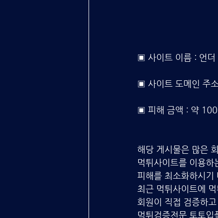
▣ 사이트 이름 : 언더
▣ 사이트 도메인 주소 :
▣ 피해 금액 : 약 10
해당 게시물은 많은 
먹튀사이트를 이용하는
피해를 최소화하시기 
최근 먹튀사이트에 
회원이 직접 검증하고
먹튀검증전문 토토입플