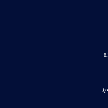
플.com ▣
토
환