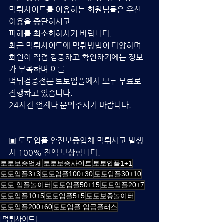
먹튀사이트를 이용하는 회원님들은 우선 
이용을 중단하시고 
피해를 최소화하시기 바랍니다. 
최근 먹튀사이트에 먹튀방법이 다양하며
회원이 직접 검증하고 확인하기에는 정보
가 부족하며 이를 
먹튀검증전문 토토입플에서 모두 무료로 
진행하고 있습니다. 
24시간 언제나 문의주시기 바랍니다.
▣ 토토입플 안전보증업체 먹튀사고 발생
시 100% 전액 보상합니다.
토토보증업체
토토보증사이트
토토입플1+1
토토입플3+3
토토입플100+30
토토입플30+10
토토 입플놀이터
토토입플50+15
토토입플20+7
토토입플10+5
토토입플5+5
토토보증놀이터
토토입플200+60
토토입플 입금플러스
[먹튀사이트]