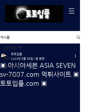
게시물
All Posts
토토입플
All Posts
2024년 8월 30일
1분 분량
▣ 아시아세븐 ASIA SEVEN
[먹튀사이트]
sv-7007.com 먹튀사이트 ▣
[토토입플]
토토입플.com ▣