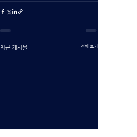
전체 보기
최근 게시물