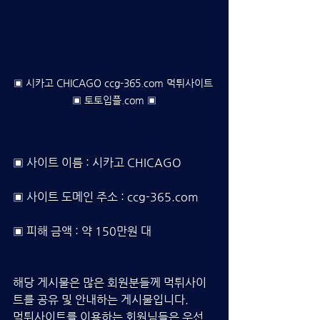
▣ 시카고 CHICAGO ccg-365.com 먹튀사이트 
▣ 토토입플.com ▣
▣ 사이트 이름 : 시카고 CHICAGO
▣ 사이트 도메인 주소 : ccg-365.com
▣ 피해 금액 : 약 150만원 대
해당 게시물은 많은 회원분들께 먹튀사이
트를 공유 및 안내하는 게시물입니다.
먹튀사이트를 이용하는 회원님들은 우선 