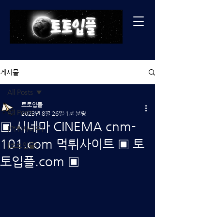
게시물
All Posts
토토입플
All Posts
2023년 8월 26일
1분 분량
▣ 시네마 CINEMA cnm-
[먹튀사이트]
101.com 먹튀사이트 ▣ 토
[토토입플]
토입플.com ▣