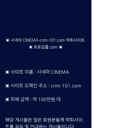
▣ 시네마 CINEMA cnm-101.com 먹튀사이트 
▣ 토토입플.com ▣
▣ 사이트 이름 : 시네마 CINEMA
▣ 사이트 도메인 주소 : cnm-101.com
▣ 피해 금액 : 약 100만원 대
해당 게시물은 많은 회원분들께 먹튀사이
트를 공유 및 안내하는 게시물입니다.