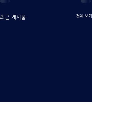
전체 보기
최근 게시물