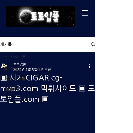
게시물
All Posts
토토입플
All Posts
2024년 1월 3일
1분 분량
▣ 시가 CIGAR cg-
[먹튀사이트]
mvp3.com 먹튀사이트 ▣ 토
[토토입플]
토입플.com ▣