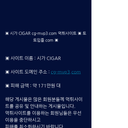
▣ 시가 CIGAR cg-mvp3.com 먹튀사이트 ▣ 토
토입플.com ▣
▣ 사이트 이름 : 시가 CIGAR
▣ 사이트 도메인 주소 : 
cg-mvp3.com
▣ 피해 금액 : 약 171만원 대
해당 게시물은 많은 회원분들께 먹튀사이
트를 공유 및 안내하는 게시물입니다.
먹튀사이트를 이용하는 회원님들은 우선 
이용을 중단하시고 
피해를 최소화하시기 바랍니다. 