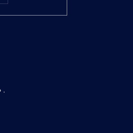
리아카지노 ARIA
.araw34.com 먹튀사이
 토토입플.com ▣
 ,