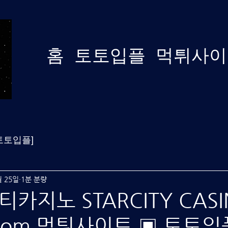
홈
토토입플
먹튀사이
토토입플]
월 25일
1분 분량
카지노 STARCITY CASI
.com 먹튀사이트 ▣ 토토입