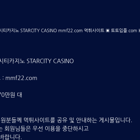
티카지노 STARCITY CASINO mmf22.com 먹튀사이트 ▣ 토토입플.com 
티카지노 STARCITY CASINO
: mmf22.com
170만원 대
회원분들께 먹튀사이트를 공유 및 안내하는 게시물입니다.
 회원님들은 우선 이용을 중단하시고 
바랍니다. 