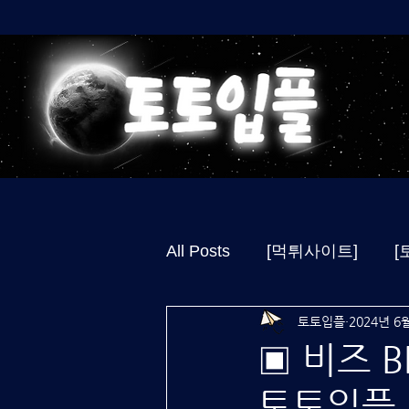
All Posts
[먹튀사이트]
[
토토입플
2024년 6
▣ 비즈 B
토토입플.