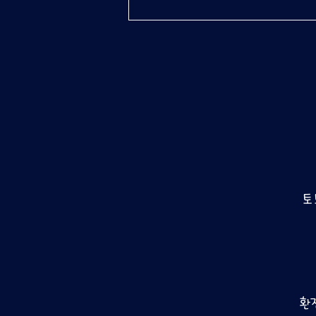
▣ 올림픽 OLYMPIC omp-
cc1.com 먹튀사이트 ▣ 토토입
플.com ▣
토
환