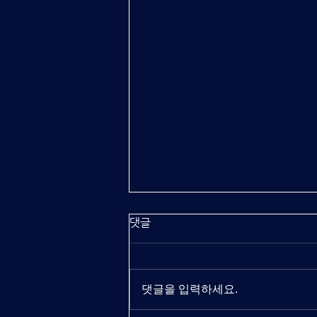
댓글
댓글을 입력하세요.