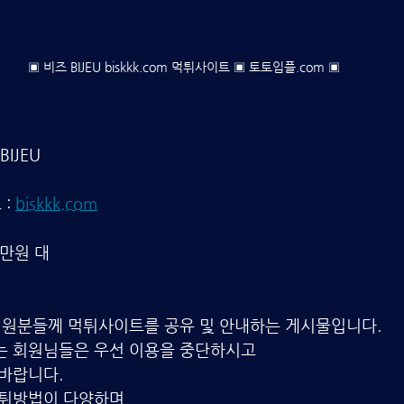
▣ 비즈 BIJEU biskkk.com 먹튀사이트 ▣ 토토입플.com ▣
BIJEU
: 
biskkk.com
6만원 대
회원분들께 먹튀사이트를 공유 및 안내하는 게시물입니다.
 회원님들은 우선 이용을 중단하시고 
바랍니다. 
먹튀방법이 다양하며