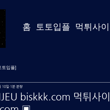
홈
토토입플
먹튀사이
토토입플]
월 10일
1분 분량
IJEU biskkk.com 먹튀사
com ▣