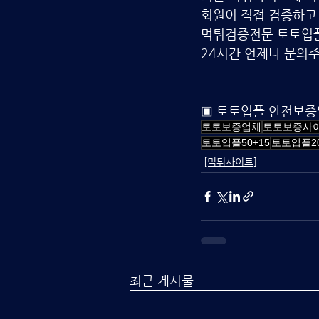
회원이 직접 검증하고
먹튀검증전문 토토입플
24시간 언제나 문의
▣ 토토입플 안전보증
토토보증업체
토토보증사
토토입플50+15
토토입플20
[먹튀사이트]
최근 게시물