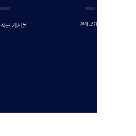
전체 보기
최근 게시물