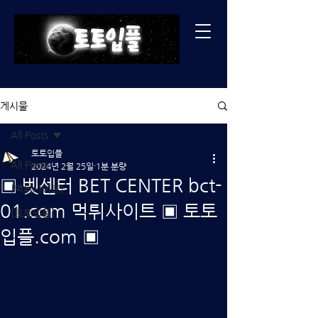
게시물
All Posts
토토입플
All Posts
2024년 2월 25일
1분 분량
▣ 벳센터 BET CENTER bct-
[먹튀사이트]
01.com 먹튀사이트 ▣ 토토
[토토입플]
입플.com ▣