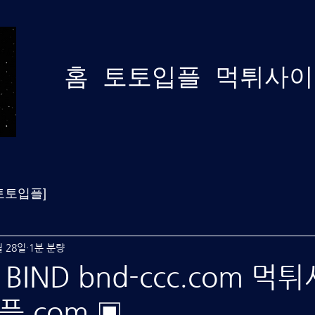
홈
토토입플
먹튀사이
토토입플]
월 28일
1분 분량
BIND bnd-ccc.com 먹
플.com ▣