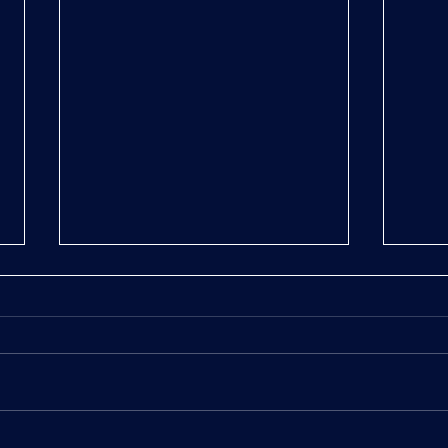
▣ 아시아세븐 ASIA SEVEN
▣ 아