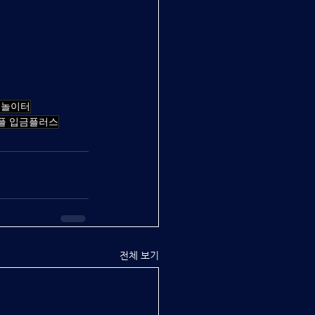
플놀이터
플 입금플러스
전체 보기