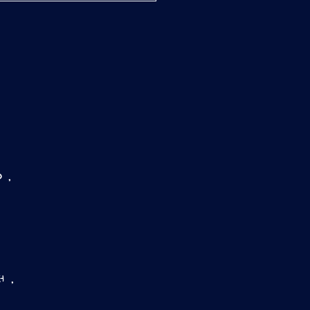
.araw34.com 먹튀사이
 토토입플.com ▣
 ,
 ,