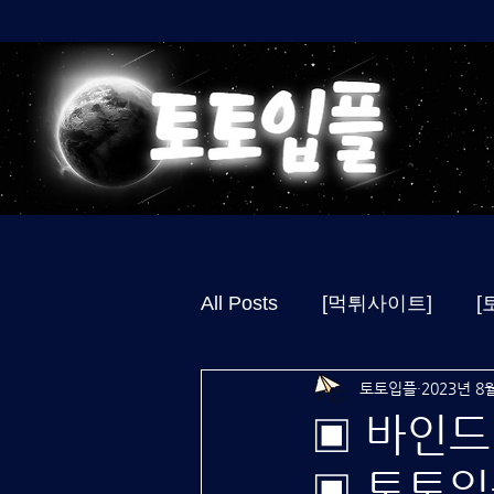
All Posts
[먹튀사이트]
[
토토입플
2023년 8
▣ 바인드 
▣ 토토입