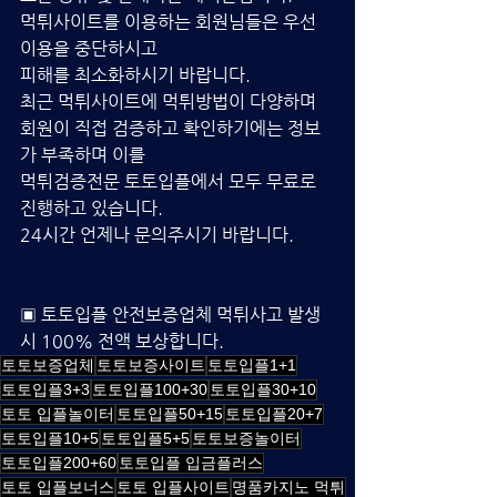
먹튀사이트를 이용하는 회원님들은 우선 
이용을 중단하시고 
피해를 최소화하시기 바랍니다. 
최근 먹튀사이트에 먹튀방법이 다양하며
회원이 직접 검증하고 확인하기에는 정보
가 부족하며 이를 
먹튀검증전문 토토입플에서 모두 무료로 
진행하고 있습니다. 
24시간 언제나 문의주시기 바랍니다.
▣ 토토입플 안전보증업체 먹튀사고 발생
시 100% 전액 보상합니다.
토토보증업체
토토보증사이트
토토입플1+1
토토입플3+3
토토입플100+30
토토입플30+10
토토 입플놀이터
토토입플50+15
토토입플20+7
토토입플10+5
토토입플5+5
토토보증놀이터
토토입플200+60
토토입플 입금플러스
토토 입플보너스
토토 입플사이트
명품카지노 먹튀