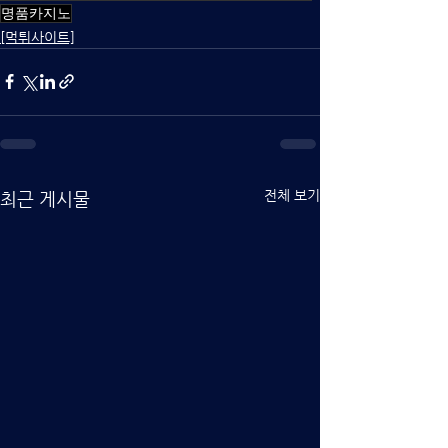
명품카지노
[먹튀사이트]
전체 보기
최근 게시물