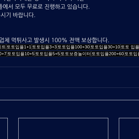
에서 모두 무료로 진행하고 있습니다. 
주시기 바랍니다.
업체 먹튀사고 발생시 100% 전액 보상합니다.
이트
토토입플1+1
토토입플3+3
토토입플100+30
토토입플30+10
토토 입
+7
토토입플10+5
토토입플5+5
토토보증놀이터
토토입플200+60
토토입