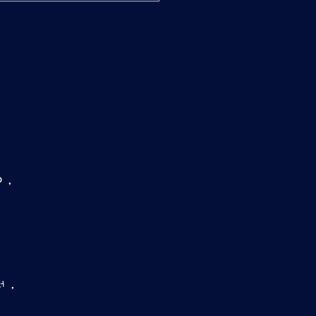
.araw34.com 먹튀사이
 토토입플.com ▣
 ,
 ,