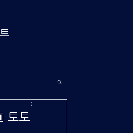
트
▣ 토토