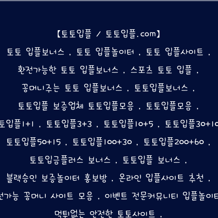
sv-7007.com 먹튀사이트 ▣
www
토토입플.com ▣
트 ▣
【토토입플 / 토토입플.com】
토토 입플보너스 , 토토 입플놀이터 , 토토 입플사이트 ,
환전가능한 토토 입플보너스 , 스포츠 토토 입플 ,
꽁머니주는 토토 입플보너스 , 토토입플보너스 ,
토토입플 보증업체 토토입플모음 , 토토입플모음 ,
토입플1+1 , 토토입플3+3 , 토토입플10+5 , 토토입플30+10
토토입플50+15 , 토토입플100+30 , 토토입플200+60 ,
토토입금플러스 보너스 , 토토입플 보너스 ,
블랙승인 보증놀이터 홍보방 , 온라인 입플사이트 추천 ,
전가능 꽁머니 사이트 모음 , 이벤트 전문커뮤니티 입플놀이터
먹튀없는 안전한 토토사이트 ,