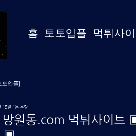
홈
토토입플
먹튀사이
토토입플]
월 15일
1분 분량
 망원동.com 먹튀사이트 
 ▣