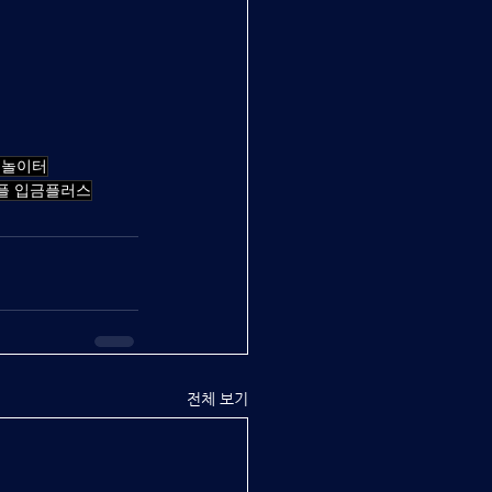
플놀이터
플 입금플러스
전체 보기