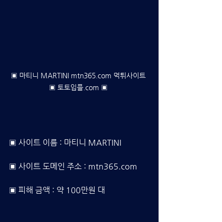
▣ 마티니 MARTINI mtn365.com 먹튀사이트 
▣ 토토입플.com ▣ 
▣ 사이트 이름 : 마티니 MARTINI
▣ 사이트 도메인 주소 : mtn365.com
▣ 피해 금액 : 약 100만원 대