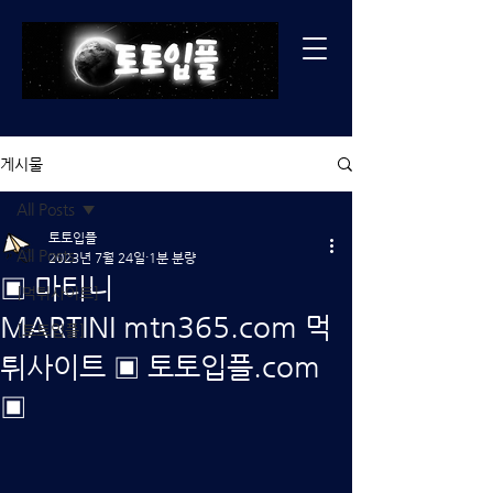
게시물
All Posts
토토입플
All Posts
2023년 7월 24일
1분 분량
▣ 마티니
[먹튀사이트]
MARTINI mtn365.com 먹
[토토입플]
튀사이트 ▣ 토토입플.com
▣