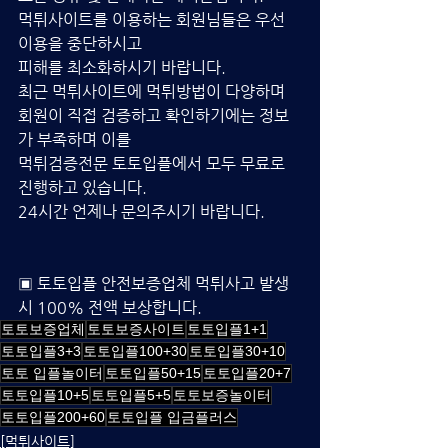
먹튀사이트를 이용하는 회원님들은 우선 
이용을 중단하시고 
피해를 최소화하시기 바랍니다. 
최근 먹튀사이트에 먹튀방법이 다양하며
회원이 직접 검증하고 확인하기에는 정보
가 부족하며 이를 
먹튀검증전문 토토입플에서 모두 무료로 
진행하고 있습니다. 
24시간 언제나 문의주시기 바랍니다.
▣ 토토입플 안전보증업체 먹튀사고 발생
시 100% 전액 보상합니다.
토토보증업체
토토보증사이트
토토입플1+1
토토입플3+3
토토입플100+30
토토입플30+10
토토 입플놀이터
토토입플50+15
토토입플20+7
토토입플10+5
토토입플5+5
토토보증놀이터
토토입플200+60
토토입플 입금플러스
[먹튀사이트]