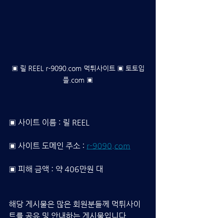
▣ 릴 REEL r-9090.com 먹튀사이트 ▣ 토토입
플.com ▣
▣ 사이트 이름 : 릴 REEL
▣ 사이트 도메인 주소 : 
r-9090.com
▣ 피해 금액 : 약 406만원 대
해당 게시물은 많은 회원분들께 먹튀사이
트를 공유 및 안내하는 게시물입니다.