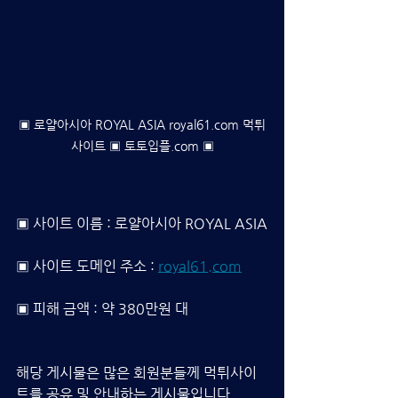
▣ 로얄아시아 ROYAL ASIA royal61.com 먹튀
사이트 ▣ 토토입플.com ▣
▣ 사이트 이름 : 로얄아시아 ROYAL ASIA
▣ 사이트 도메인 주소 : 
royal61.com
▣ 피해 금액 : 약 380만원 대
해당 게시물은 많은 회원분들께 먹튀사이
트를 공유 및 안내하는 게시물입니다.