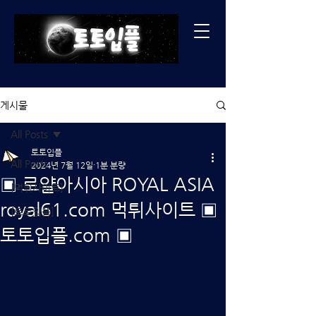
게시물
All Posts
토토입플
All Posts
2024년 7월 12일
1분 분량
▣ 로얄아시아 ROYAL ASIA
[먹튀사이트]
royal61.com 먹튀사이트 ▣
[토토입플]
토토입플.com ▣