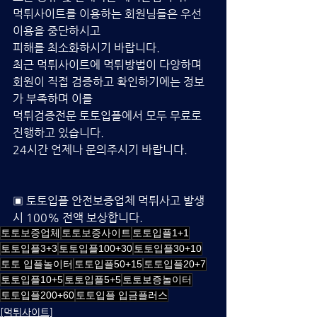
먹튀사이트를 이용하는 회원님들은 우선 
이용을 중단하시고 
피해를 최소화하시기 바랍니다. 
최근 먹튀사이트에 먹튀방법이 다양하며
회원이 직접 검증하고 확인하기에는 정보
가 부족하며 이를 
먹튀검증전문 토토입플에서 모두 무료로 
진행하고 있습니다. 
24시간 언제나 문의주시기 바랍니다.
▣ 토토입플 안전보증업체 먹튀사고 발생
시 100% 전액 보상합니다.
토토보증업체
토토보증사이트
토토입플1+1
토토입플3+3
토토입플100+30
토토입플30+10
토토 입플놀이터
토토입플50+15
토토입플20+7
토토입플10+5
토토입플5+5
토토보증놀이터
토토입플200+60
토토입플 입금플러스
[먹튀사이트]