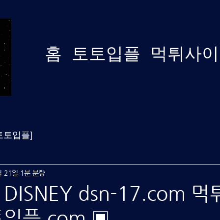
홈
토토입플
먹튀사이
토토입플]
월 21일
1분 분량
DISNEY dsn-17.com 
토입플.com ▣