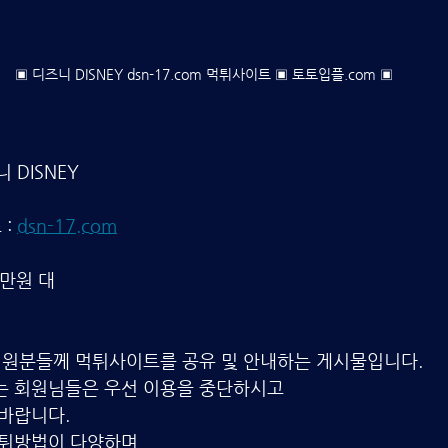
▣ 디즈니 DISNEY dsn-17.com 먹튀사이트 ▣ 토토입플.com ▣
 DISNEY
: 
dsn-17.com
0만원 대
회원분들께 먹튀사이트를 공유 및 안내하는 게시물입니다.
 회원님들은 우선 이용을 중단하시고 
바랍니다. 
먹튀방법이 다양하며