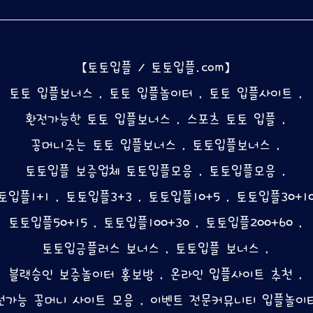
▣ 아시아세븐 ASIA SEVEN
▣ 아
sv-7007.com 먹튀사이트 ▣
www
토토입플.com ▣
트 ▣
【토토입플 / 토토입플.com】
토토 입플보너스 , 토토 입플놀이터 , 토토 입플사이트 ,
환전가능한 토토 입플보너스 , 스포츠 토토 입플 ,
꽁머니주는 토토 입플보너스 , 토토입플보너스 ,
토토입플 보증업체 토토입플모음 , 토토입플모음 ,
토입플1+1 , 토토입플3+3 , 토토입플10+5 , 토토입플30+10
토토입플50+15 , 토토입플100+30 , 토토입플200+60 ,
토토입금플러스 보너스 , 토토입플 보너스 ,
블랙승인 보증놀이터 홍보방 , 온라인 입플사이트 추천 ,
전가능 꽁머니 사이트 모음 , 이벤트 전문커뮤니티 입플놀이터