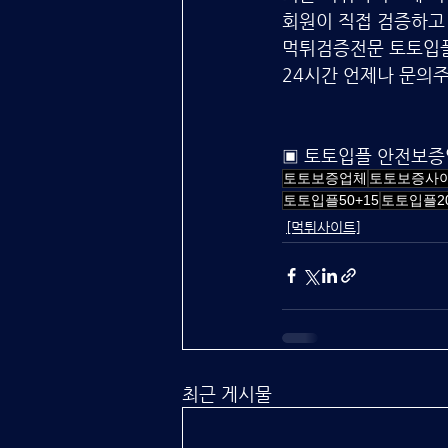
회원이 직접 검증하고
먹튀검증전문 토토입플
24시간 언제나 문의
▣ 토토입플 안전보증
토토보증업체
토토보증사
토토입플50+15
토토입플20
[먹튀사이트]
최근 게시물