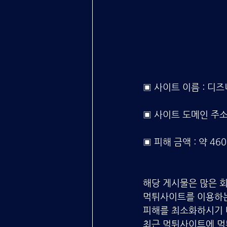
▣ 사이트 이름 : 디즈니
▣ 사이트 도메인 주소 
▣ 피해 금액 : 약 46
해당 게시물은 많은 
먹튀사이트를 이용하는
피해를 최소화하시기 
최근 먹튀사이트에 