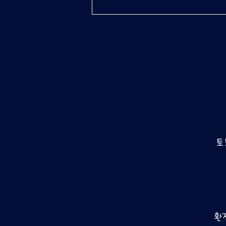
▣ 올림픽 OLYMPIC omp-
cc1.com 먹튀사이트 ▣ 토토입
플.com ▣
토
환