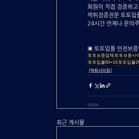
회원이 직접 검증하고
먹튀검증전문 토토입플
24시간 언제나 문의
▣ 토토입플 안전보증
토토보증업체
토토보증사
토토입플50+15
토토입플20
[먹튀사이트]
최근 게시물