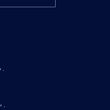
리아카지노 ARIA
.araw34.com 먹튀사이
 토토입플.com ▣
 ,
 ,