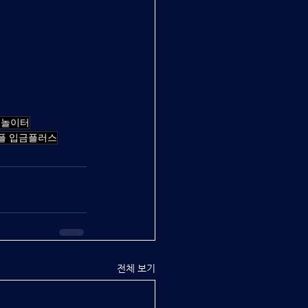
플놀이터
플 입금플러스
전체 보기