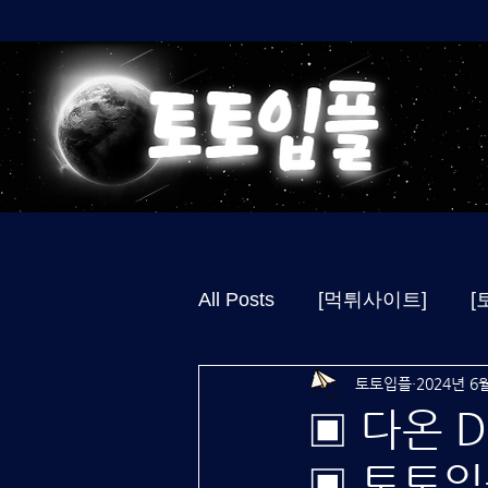
All Posts
[먹튀사이트]
[
토토입플
2024년 6
▣ 다온 D
▣ 토토입