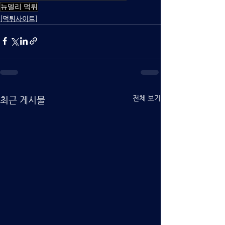
뉴델리 먹튀
[먹튀사이트]
전체 보기
최근 게시물