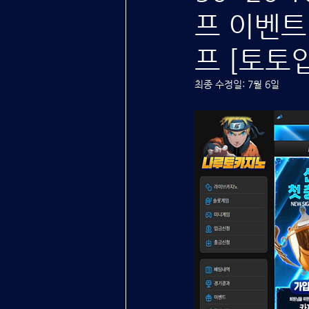
프 이벤트
프 [토토입
최종 수정일:
7월 6일