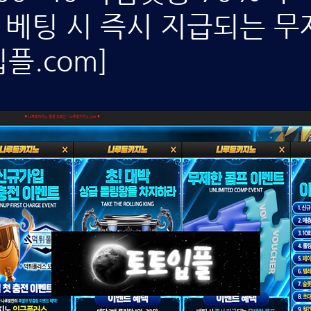
 베팅 시 즉시 지급되는 무
플.com]