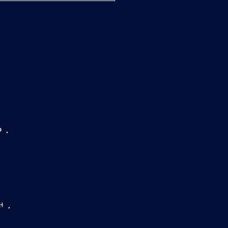
.araw34.com 먹튀사이
 토토입플.com ▣
 ,
 ,