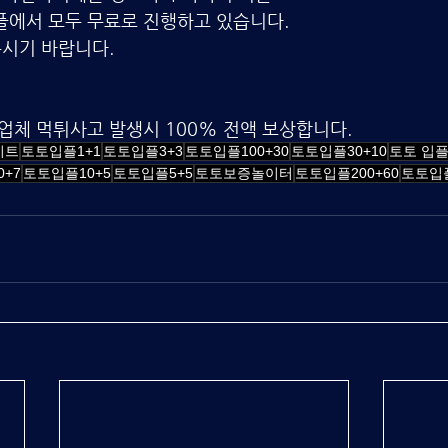
에서 모두 무료로 진행하고 있습니다. 
주시기 바랍니다.
업체 먹튀사고 발생시 100% 전액 보상합니다.
이트
토토입플1+1
토토입플3+3
토토입플100+30
토토입플30+10
토토 입
+7
토토입플10+5
토토입플5+5
토토보증놀이터
토토입플200+60
토토입