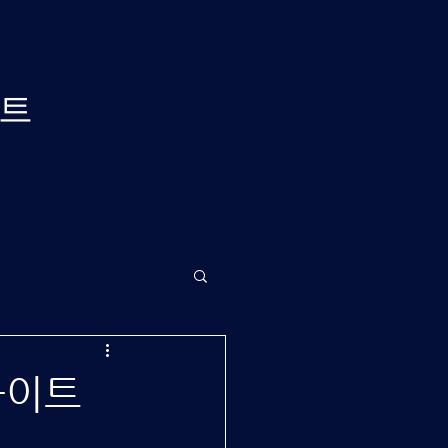
트
튀사이트