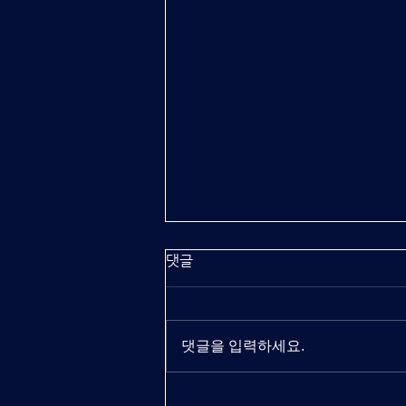
댓글
댓글을 입력하세요.
▣ 올림픽 OLYMPIC omp-