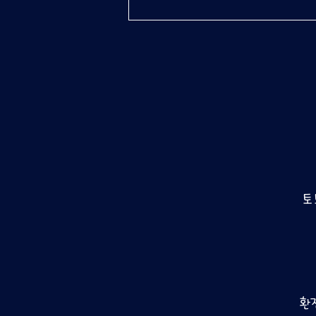
▣ 올림픽 OLYMPIC omp-
cc1.com 먹튀사이트 ▣ 토토입
플.com ▣
토
환