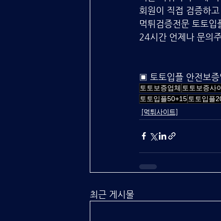
회원이 직접 검증하고
먹튀검증전문 토토입플
24시간 언제나 문의
▣ 토토입플 안전보증
토토보증업체
토토보증사
토토입플50+15
토토입플20
[먹튀사이트]
최근 게시물