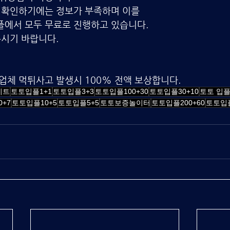
 확인하기에는 정보가 부족하며 이를 
에서 모두 무료로 진행하고 있습니다. 
주시기 바랍니다.
업체 먹튀사고 발생시 100% 전액 보상합니다.
이트
토토입플1+1
토토입플3+3
토토입플100+30
토토입플30+10
토토 입
+7
토토입플10+5
토토입플5+5
토토보증놀이터
토토입플200+60
토토입