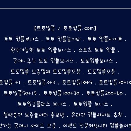
▣ 아시아세븐 ASIA SEVEN
▣ 아
sv-7007.com 먹튀사이트 ▣
www
토토입플.com ▣
트 ▣
【토토입플 / 토토입플.com】
토토 입플보너스 , 토토 입플놀이터 , 토토 입플사이트 ,
환전가능한 토토 입플보너스 , 스포츠 토토 입플 ,
꽁머니주는 토토 입플보너스 , 토토입플보너스 ,
토토입플 보증업체 토토입플모음 , 토토입플모음 ,
토입플1+1 , 토토입플3+3 , 토토입플10+5 , 토토입플30+10
토토입플50+15 , 토토입플100+30 , 토토입플200+60 ,
토토입금플러스 보너스 , 토토입플 보너스 ,
블랙승인 보증놀이터 홍보방 , 온라인 입플사이트 추천 ,
전가능 꽁머니 사이트 모음 , 이벤트 전문커뮤니티 입플놀이터