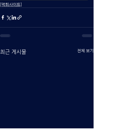
[먹튀사이트]
전체 보기
최근 게시물