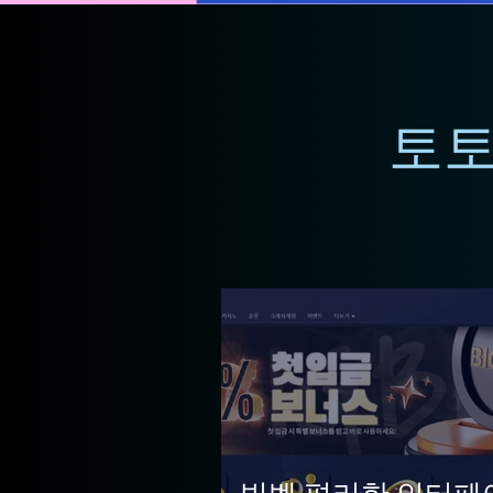
토토
빅벳 편리한 인터페