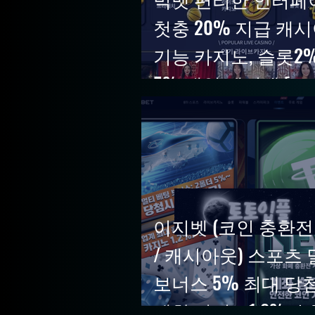
첫충 20% 지급 캐
기능 카지노, 슬롯2
5% 매일 페이백 [
플.com]
이지벳 (코인 충환전
/ 캐시아웃) 스포츠
보너스 5% 최대 당
제한 카지노1.2% 슬